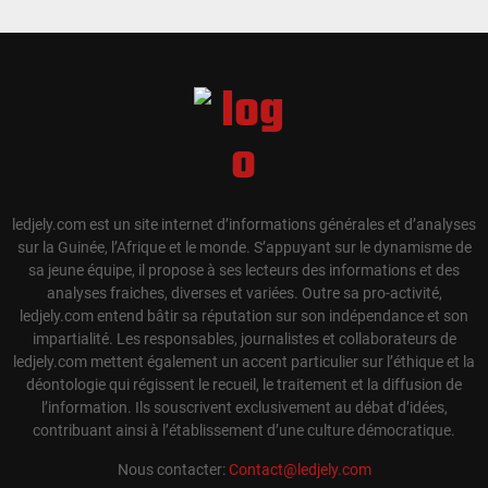
ledjely.com est un site internet d’informations générales et d’analyses
sur la Guinée, l’Afrique et le monde. S’appuyant sur le dynamisme de
sa jeune équipe, il propose à ses lecteurs des informations et des
analyses fraiches, diverses et variées. Outre sa pro-activité,
ledjely.com entend bâtir sa réputation sur son indépendance et son
impartialité. Les responsables, journalistes et collaborateurs de
ledjely.com mettent également un accent particulier sur l’éthique et la
déontologie qui régissent le recueil, le traitement et la diffusion de
l’information. Ils souscrivent exclusivement au débat d’idées,
contribuant ainsi à l’établissement d’une culture démocratique.
Nous contacter:
Contact@ledjely.com