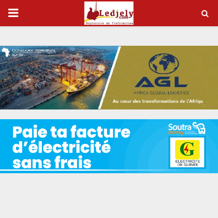
P
R
I
M
A
R
Y
M