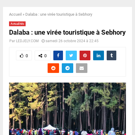
E
Accueil
»
Dalaba : une virée touristique à Sebhory
N
Actualités
Dalaba : une virée touristique à Sebhory
U
Par
LEDJELY.COM
samedi 26 octobre 2024 à 22:45
0
0