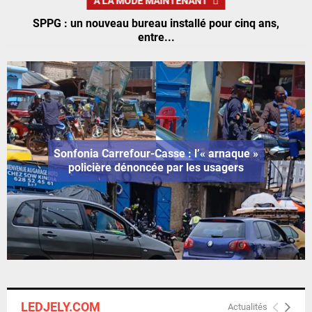
À LA MODE MAINTENANT
E
SPPG : un nouveau bureau installé pour cinq ans,
entre...
N
U
Sonfonia Carrefour-Casse : l’« arnaque »
policière dénoncée par les usagers
LEDJELY.COM
Actualités