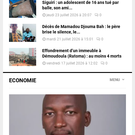
Siguiri : un adolescent de 16 ans tué par
balle, son ami...
jeudi 23 juillet 2026 à 20:07
0
Décès de Mamadou Djouma Bah : le père
brise le silence, le...
mardi 21 juillet 2026 à 15:01
0
Effondrement d’un immeuble à
Démoudoula (Ratoma) : au moins 4 morts
vendredi 17 juillet 2026 à 12:02
0
ECONOMIE
MENU