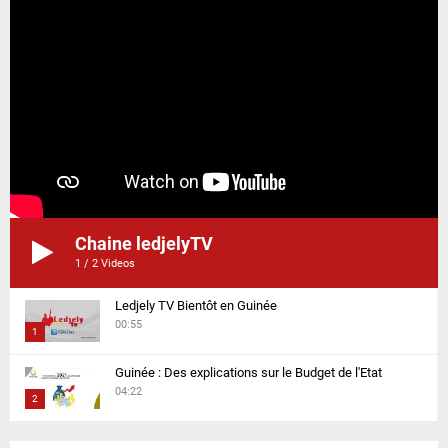
Chaine ledjelyTV
1
/
2
Videos
Ledjely TV Bientôt en Guinée
00:55
1
T
Guinée : Des explications sur le Budget de l'Etat
h
04:22
2
u
m
T
b
h