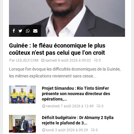
Guinée : le fléau économique le plus
coûteux n’est pas celui que l’on croit
Par
LEDJELY.COM
samedi 8 août 2026 à 09:02
0
Lorsque l’on évoque les difficultés économiques de la Guinée,
les mêmes explications reviennent sans cesse...
Projet Simandou : Rio Tinto SimFer
présente son nouveau directeur des
opérations,...
vendredi 7 août 2026 à 12:49
0
Déficit budgétaire : Dr Almamy 2 Sylla
rejette le plafond de 3...
lundi 3 août 2026 à 09:29
0