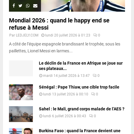
Mondial 2026 : quand le happy end se
refuse à Messi
Par
LEDJELY.COM
lundi 20 juillet 2026 à 01:23
0
A côté de l’équipe espagnole brandissant le trophée, sous les
paillettes, Lionel Messi en larmes...
Le déclin de la France en Afrique se joue sur
ses plateaux...
mardi 14 juillet 2026 à 13:47
0
Sénégal : Pape Thiaw, une cible trop facile
lundi 13 juillet 2026 à 00:10
0
Sahel : le Mali, grand corps malade de l’AES ?
lundi 6 juillet 2026 à 00:43
0
Burkina Faso : quand la France devient une