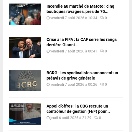
Incendie au marché de Matoto : cinq
boutiques ravagées, près de 70...
vendredi 7 août 2026 à 10:34
0
Crise à la FIFA : la CAF serre les rangs
derrière Gianni...
vendredi 7 août 2026 à 00:41
0
BCRG : les syndicalistes annoncent un
préavis de grève générale
vendredi 7 août 2026 à 00:26
0
Appel d’offres : la CBG recrute un
contrôleur de gestion (H/F) pour...
jeudi 6 août 2026 à 21:29
0