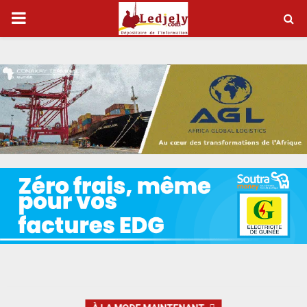
P
R
I
M
A
R
Y
M