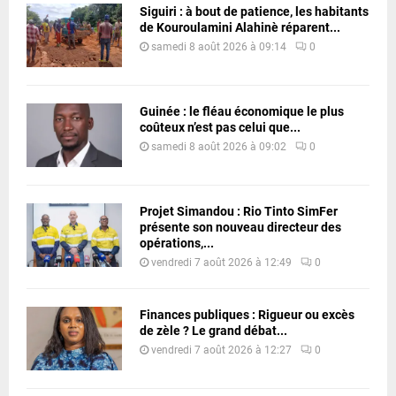
Siguiri : à bout de patience, les habitants
de Kouroulamini Alahinè réparent...
samedi 8 août 2026 à 09:14
0
Guinée : le fléau économique le plus
coûteux n’est pas celui que...
samedi 8 août 2026 à 09:02
0
Projet Simandou : Rio Tinto SimFer
présente son nouveau directeur des
opérations,...
vendredi 7 août 2026 à 12:49
0
Finances publiques : Rigueur ou excès
de zèle ? Le grand débat...
vendredi 7 août 2026 à 12:27
0