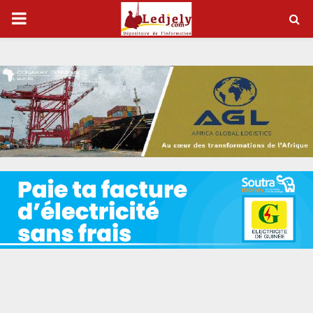
P
R
I
M
A
R
Y
M