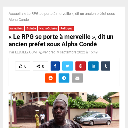
E
Accueil
»
« Le RPG se porte à merveille », dit un ancien préfet sous
N
Alpha Condé
Actualités
Guinée
Haute-Guinée
Politique
U
« Le RPG se porte à merveille », dit un
ancien préfet sous Alpha Condé
Par
LEDJELY.COM
vendredi 9 septembre 2022 à 15:49
0
0