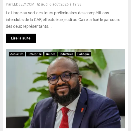
Par
LEDJELY.COM
jeudi 6 août 2026 à 19:38
Le tirage au sort des tours préliminaires des compétitions
interclubs de la CAF, effectué ce jeudi au Caire, a fixé le parcours
des deux représentants...
Lire la suite
Actualités
Entreprise
Guinée
Industries
Politique