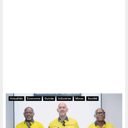
Actualités
Economie
Guinée
Industries
Mines
Société