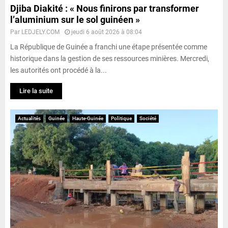
Djiba Diakité : « Nous finirons par transformer
l’aluminium sur le sol guinéen »
Par
LEDJELY.COM
jeudi 6 août 2026 à 08:04
La République de Guinée a franchi une étape présentée comme
historique dans la gestion de ses ressources minières. Mercredi,
les autorités ont procédé à la...
Lire la suite
Actualités
Guinée
Haute-Guinée
Politique
Société