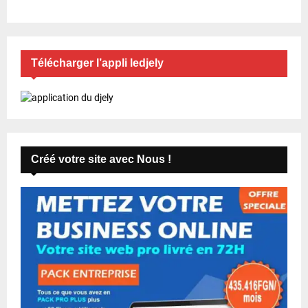
i
c
a
Télécharger l’appli ledjely
t
i
o
n
Créé votre site avec Nous !
s