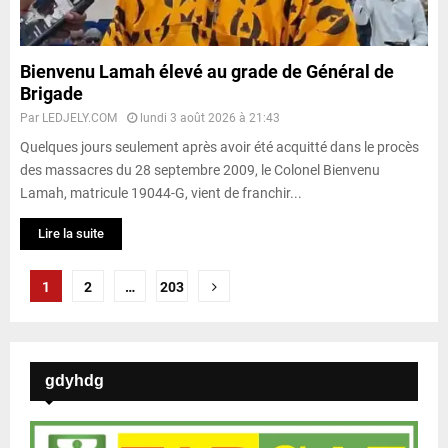
Bienvenu Lamah élevé au grade de Général de
Brigade
Par
LEDJELY.COM
lundi 3 août 2026 à 21:43
Quelques jours seulement après avoir été acquitté dans le procès
des massacres du 28 septembre 2009, le Colonel Bienvenu
Lamah, matricule 19044-G, vient de franchir...
Lire la suite
P
1
2
…
203
a
g
gdyhdg
i
n