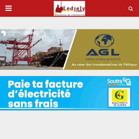
P
R
I
M
A
R
Y
M