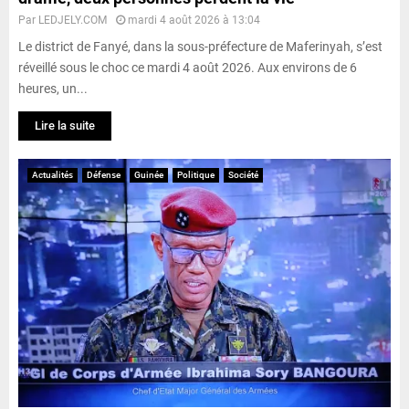
Par
LEDJELY.COM
mardi 4 août 2026 à 13:04
Le district de Fanyé, dans la sous-préfecture de Maferinyah, s’est
réveillé sous le choc ce mardi 4 août 2026. Aux environs de 6
heures, un...
Lire la suite
Actualités
Défense
Guinée
Politique
Société