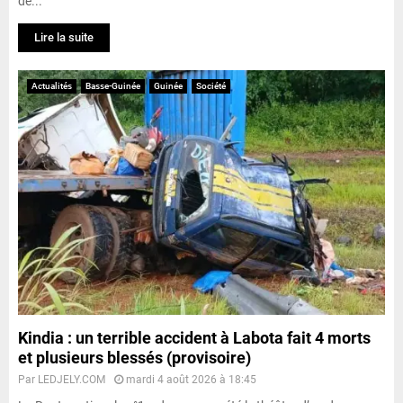
de...
Lire la suite
Actualités
Basse-Guinée
Guinée
Société
Kindia : un terrible accident à Labota fait 4 morts
et plusieurs blessés (provisoire)
Par
LEDJELY.COM
mardi 4 août 2026 à 18:45