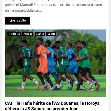
président Mamadi Doumbouya est sorti de son silence à travers
un message publié sur...
Lire la suite
Actualités
Afrique
Guinée
Sports
CAF : le Hafia hérite de l’AS Douanes, le Horoya
défiera la JS Saoura au premier tour