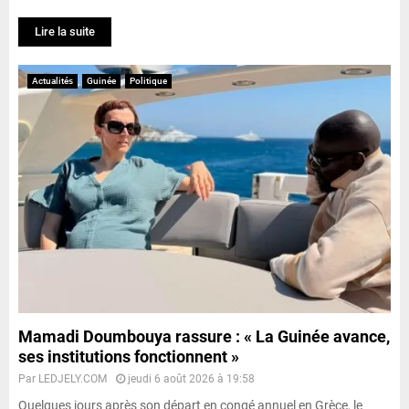
Lire la suite
Actualités
Guinée
Politique
Mamadi Doumbouya rassure : « La Guinée avance,
ses institutions fonctionnent »
Par
LEDJELY.COM
jeudi 6 août 2026 à 19:58
Quelques jours après son départ en congé annuel en Grèce, le