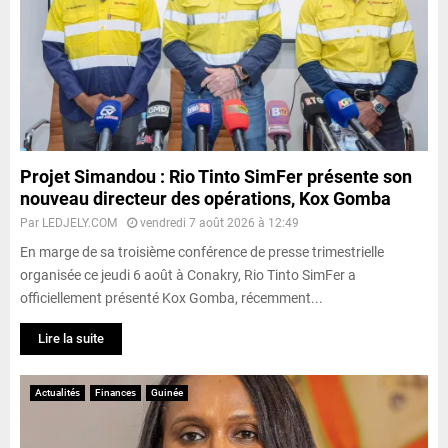
Projet Simandou : Rio Tinto SimFer présente son
nouveau directeur des opérations, Kox Gomba
Par
LEDJELY.COM
vendredi 7 août 2026 à 12:49
En marge de sa troisième conférence de presse trimestrielle
organisée ce jeudi 6 août à Conakry, Rio Tinto SimFer a
officiellement présenté Kox Gomba, récemment...
Lire la suite
Actualités
Finances
Guinée