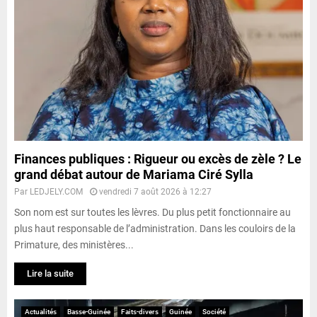
Finances publiques : Rigueur ou excès de zèle ? Le
grand débat autour de Mariama Ciré Sylla
Par
LEDJELY.COM
vendredi 7 août 2026 à 12:27
Son nom est sur toutes les lèvres. Du plus petit fonctionnaire au
plus haut responsable de l’administration. Dans les couloirs de la
Primature, des ministères...
Lire la suite
Actualités
Basse-Guinée
Faits-divers
Guinée
Société