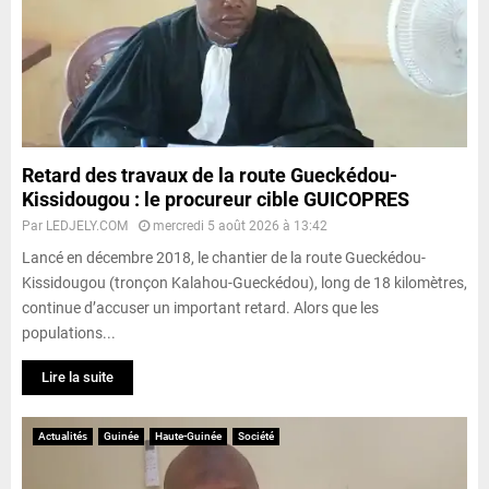
Retard des travaux de la route Gueckédou-
Kissidougou : le procureur cible GUICOPRES
Par
LEDJELY.COM
mercredi 5 août 2026 à 13:42
Lancé en décembre 2018, le chantier de la route Gueckédou-
Kissidougou (tronçon Kalahou-Gueckédou), long de 18 kilomètres,
continue d’accuser un important retard. Alors que les
populations...
Lire la suite
Actualités
Guinée
Haute-Guinée
Société