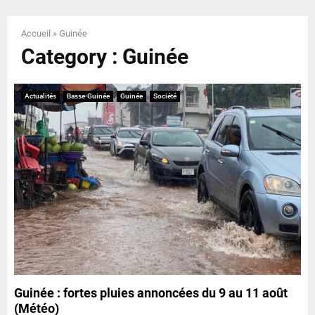
E
Accueil
»
Guinée
N
Category : Guinée
U
Actualités
Basse-Guinée
Guinée
Société
Guinée : fortes pluies annoncées du 9 au 11 août
(Météo)