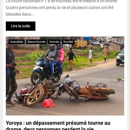
La Route nationale n°1 a de nouveau été le théâtre d’un drame.
Quatre personnes ont perdu la vie et plusieurs autres ont été
blessées dans...
Lire la suite
Actualités
Basse-Guinée
Guinée
Société
Yoroya : un dépassement présumé tourne au
drame, deux personnes perdent la vie