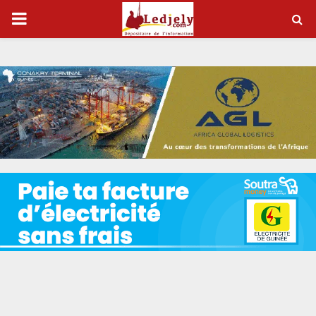
P
R
I
M
A
R
Y
M