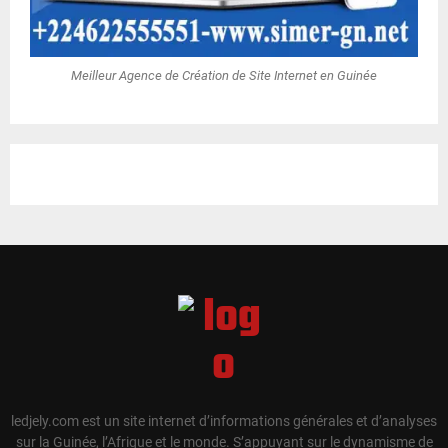
Meilleur Agence de Création de Site Internet en Guinée
ledjely.com est un site internet d’informations générales et d’analyses
sur la Guinée, l’Afrique et le monde. S’appuyant sur le dynamisme de