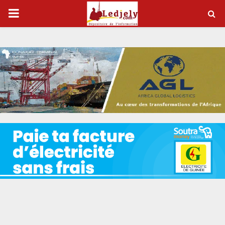
P
R
I
M
A
R
Y
M