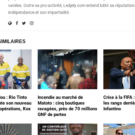
variées. Outre sa pro-activité, Ledjely.com entend bâtir sa réputation
indépendance et son impartialité.
SIMILAIRES
ou : Rio Tinto
Incendie au marché de
Crise à la FIFA 
nte son nouveau
Matoto : cinq boutiques
les rangs derriè
 opérations, Kox
ravagées, près de 70 millions
Infantino
GNF de pertes