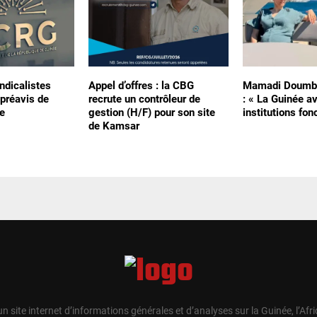
ndicalistes
Appel d’offres : la CBG
Mamadi Doumbo
préavis de
recrute un contrôleur de
: « La Guinée a
e
gestion (H/F) pour son site
institutions fon
de Kamsar
un site internet d’informations générales et d’analyses sur la Guinée, l’Afr