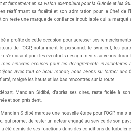
 et fermement en sa vision exemplaire pour la Guinée et les Gu
 en réaffirmant sa fidélité et son admiration pour le Chef de l’É
tion reste une marque de confiance inoubliable qui a marqué sa
.
bé a profité de cette occasion pour adresser ses remerciements
ateurs de l’OGP, notamment le personnel, le syndicat, les parte
ut en s’excusant pour les éventuels désagréments survenus duran
 mes sincères excuses pour les désagréments involontaires à
éjour. Avec tout ce beau monde, nous avons su former une f
fierté, malgré les hauts et les bas rencontrés sur la route.
épart, Mandian Sidibé, d’après ses dires, reste fidèle à s
née et son président.
 Mandian Sidibé marque une nouvelle étape pour l’OGP, mais a
 qui promet de rester un acteur engagé au service de son pays.
a été démis de ses fonctions dans des conditions de turbulenc