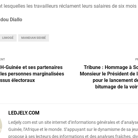
 lesquelles les travailleurs réclament leurs salaires de six moi
dou Diallo
LIMOGÉ
MANDIAN SIDIBÉ
ENT
P
H-Guinée et ses partenaires
Tribune : Hommage à So
t les personnes marginalisées
Monsieur le Président de 
essus électoraux
pour le lancement d
bitumage de la voir
LEDJELY.COM
Ledjely.com est un site internet d’informations générales et d’analyse
Guinée, l’Afrique et le monde. S’appuyant sur le dynamisme de sa jeun
propose à ses lecteurs des informations et des analyses fraîches, div