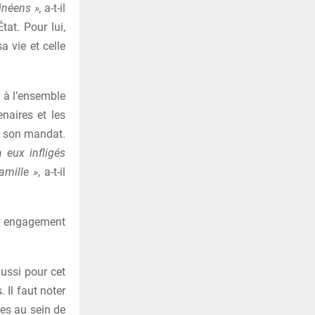
inéens »,
a-t-il
tat. Pour lui,
 vie et celle
 à l’ensemble
naires et les
t son mandat.
 eux infligés
amille »
, a-t-il
on engagement
ussi pour cet
 Il faut noter
es au sein de