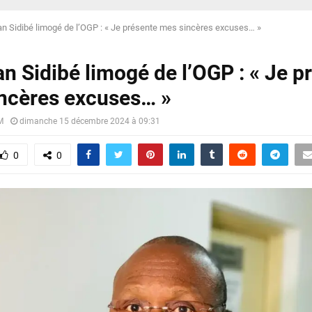
n Sidibé limogé de l’OGP : « Je présente mes sincères excuses… »
n Sidibé limogé de l’OGP : « Je p
ncères excuses… »
M
dimanche 15 décembre 2024 à 09:31
0
0