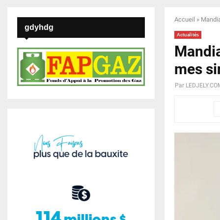
Accueil
»
Mandia
gdyhdg
Actualités
Mandia
mes si
Par
LEDJELY.CO