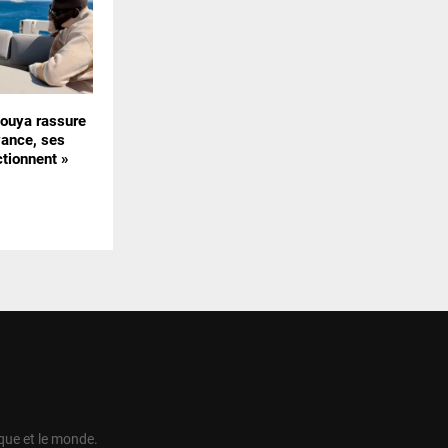
uya rassure
vance, ses
ctionnent »
ique et le monde.