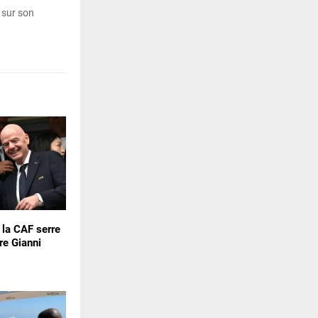
 sur son
: la CAF serre
re Gianni