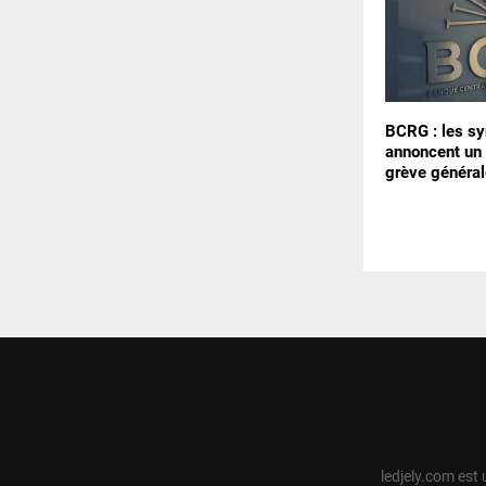
BCRG : les sy
annoncent un 
grève général
ledjely.com est 