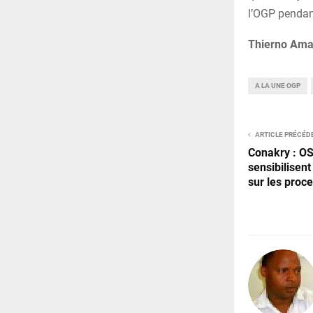
l’OGP pendant
Thierno Ama
A LA UNE OGP
ARTICLE PRÉCÉD
Conakry : OS
sensibilisen
sur les proc