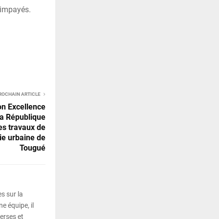
s impayés.
ROCHAIN ARTICLE
n Excellence
la République
es travaux de
ie urbaine de
Tougué
s sur la
e équipe, il
erses et