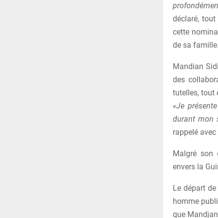
profondément
déclaré, tout
cette nomina
de sa famille
Mandian Sidi
des collabor
tutelles, to
«Je présente
durant mon s
rappelé avec 
Malgré son d
envers la Gui
Le départ de
homme public,
que Mandjan 