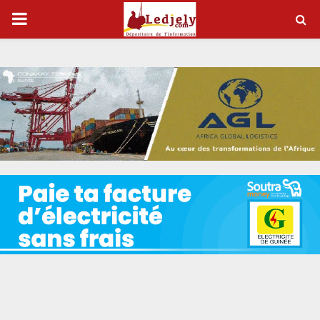
P
R
I
M
A
R
Y
M