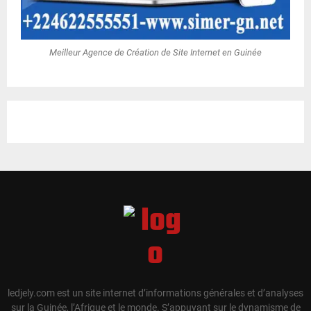
Meilleur Agence de Création de Site Internet en Guinée
ledjely.com est un site internet d’informations générales et d’analyses
sur la Guinée, l’Afrique et le monde. S’appuyant sur le dynamisme de