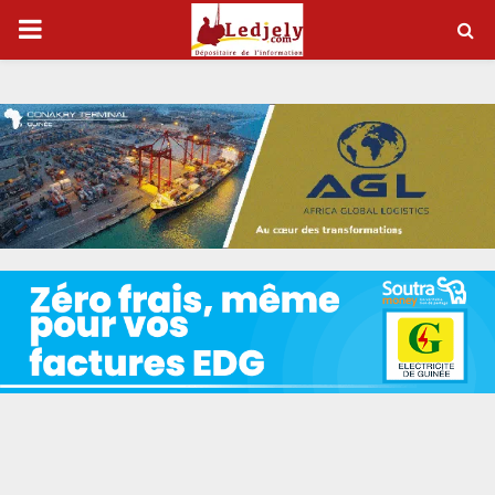
P
R
I
M
A
R
Y
M