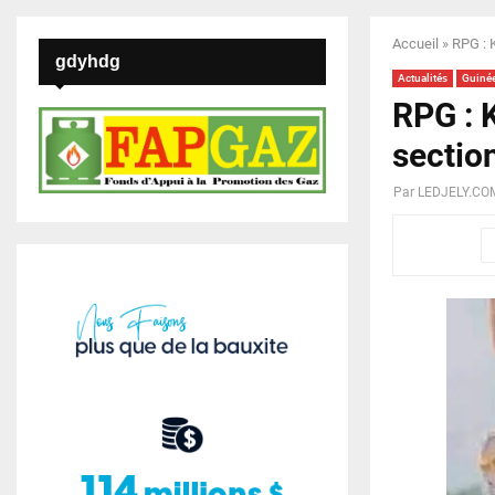
Accueil
»
RPG : 
gdyhdg
Actualités
Guiné
RPG : 
sectio
Par
LEDJELY.CO