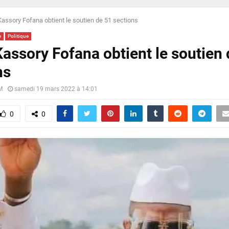
Kassory Fofana obtient le soutien de 51 sections
e
Politique
Kassory Fofana obtient le soutien
ns
M
samedi 19 mars 2022 à 14:01
0
0