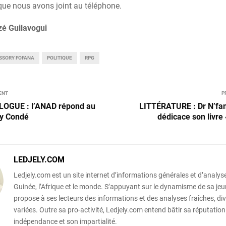
que nous avons joint au téléphone.
zé Guilavogui
SSORY FOFANA
POLITIQUE
RPG
ENT
P
LOGUE : l’ANAD répond au
LITTÉRATURE : Dr N’f
ry Condé
dédicace son livre 
LEDJELY.COM
Ledjely.com est un site internet d’informations générales et d’analyse
Guinée, l’Afrique et le monde. S’appuyant sur le dynamisme de sa jeun
propose à ses lecteurs des informations et des analyses fraîches, div
variées. Outre sa pro-activité, Ledjely.com entend bâtir sa réputation
indépendance et son impartialité.