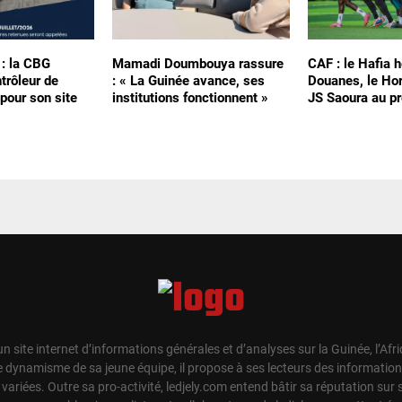
 : la CBG
Mamadi Doumbouya rassure
CAF : le Hafia h
trôleur de
: « La Guinée avance, ses
Douanes, le Hor
pour son site
institutions fonctionnent »
JS Saoura au pr
un site internet d’informations générales et d’analyses sur la Guinée, l’Afr
e dynamisme de sa jeune équipe, il propose à ses lecteurs des information
t variées. Outre sa pro-activité, ledjely.com entend bâtir sa réputation su