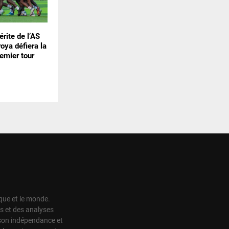
érite de l’AS
oya défiera la
emier tour
ique et le monde.
s et des analyses
r son indépendance et