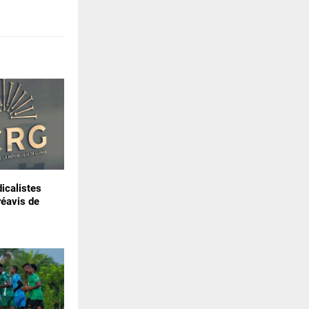
icalistes
réavis de