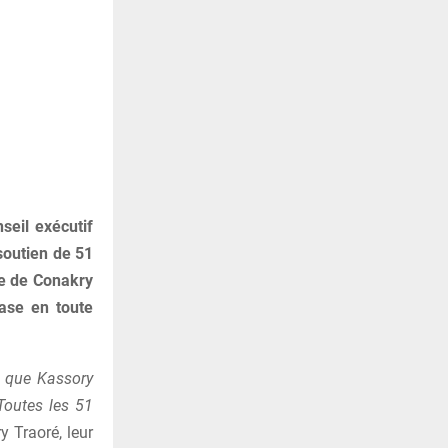
seil exécutif
 soutien de 51
ne de Conakry
base en toute
t que Kassory
Toutes les 51
y Traoré, leur