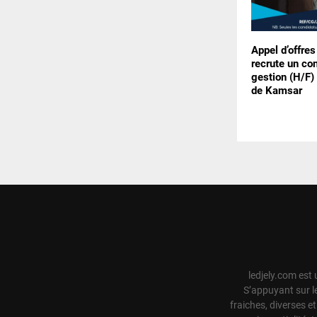
Appel d’offres
recrute un con
gestion (H/F) 
de Kamsar
ledjely.com est 
S’appuyant sur l
fraiches, diverses e