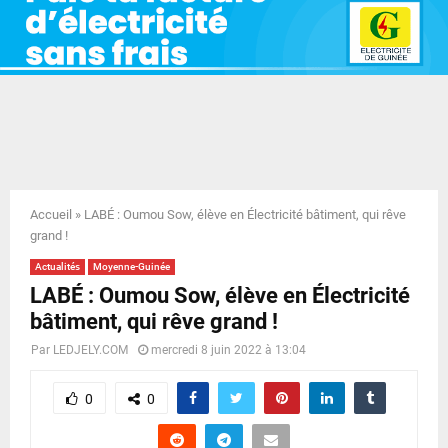
E
N
U
Accueil
»
LABÉ : Oumou Sow, élève en Électricité bâtiment, qui rêve
grand !
Actualités
Moyenne-Guinée
LABÉ : Oumou Sow, élève en Électricité
bâtiment, qui rêve grand !
Par
LEDJELY.COM
mercredi 8 juin 2022 à 13:04
0
0