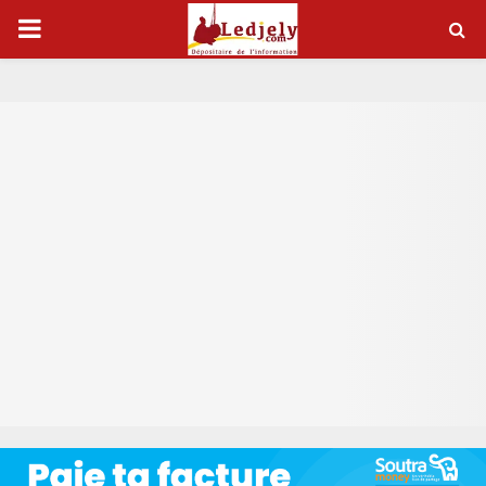
P
R
I
M
A
R
Y
M