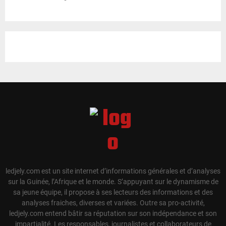
ledjely.com est un site internet d’informations générales et d’analyses
sur la Guinée, l’Afrique et le monde. S’appuyant sur le dynamisme de
sa jeune équipe, il propose à ses lecteurs des informations et des
analyses fraiches, diverses et variées. Outre sa pro-activité,
ledjely.com entend bâtir sa réputation sur son indépendance et son
impartialité. Les responsables, journalistes et collaborateurs de