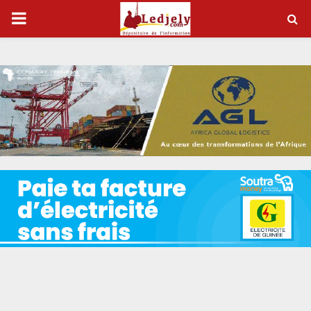
P
R
I
M
A
R
Y
M