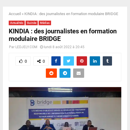
E
Accueil
»
KINDIA : des journalistes en formation modulaire BRIDGE
N
Actualités
Guinée
Médias
KINDIA : des journalistes en formation
U
modulaire BRIDGE
Par
LEDJELY.COM
lundi 8 août 2022 à 20:45
0
0