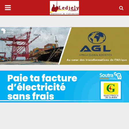
P
R
I
M
A
R
Y
M