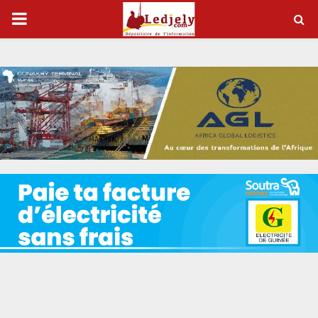
P
R
I
M
A
R
Y
M