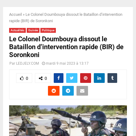
E
Accueil
»
Le Colonel Doumbouya dissout le Bataillon d’intervention
N
rapide (BIR) de Soronkoni
Actualités
Guinée
Politique
U
Le Colonel Doumbouya dissout le
Bataillon d’intervention rapide (BIR) de
Soronkoni
Par
LEDJELY.COM
mardi 9 mai 2023 à 13:17
0
0