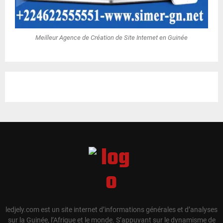
Meilleur Agence de Création de Site Internet en Guinée
ledjely.com est un site internet d’informations générales et d’analyses
sur la Guinée, l’Afrique et le monde. S’appuyant sur le dynamisme de