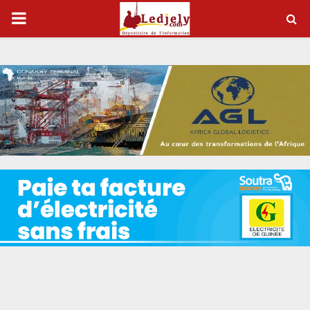
P
R
I
M
A
R
Y
M