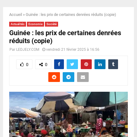
E
Accueil
»
Guinée : les prix de certaines denrées réduits (copie)
N
Actualités
Economie
Société
Guinée : les prix de certaines denrées
U
réduits (copie)
Par
LEDJELY.COM
vendredi 21 février 2025 à 16:56
0
0