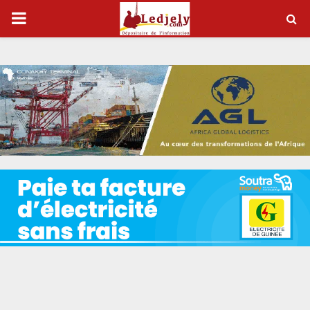
P
R
I
M
A
R
Y
M