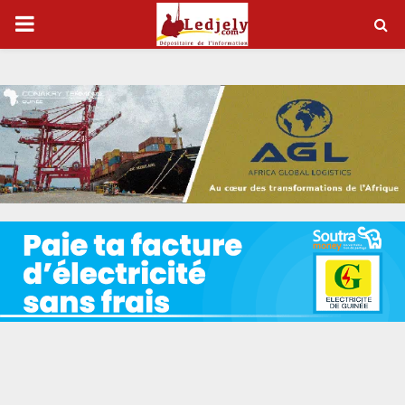
P
R
I
M
A
R
Y
M