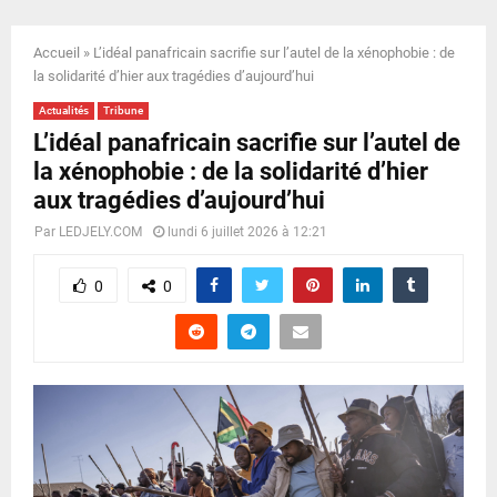
E
Accueil
»
L’idéal panafricain sacrifie sur l’autel de la xénophobie : de
N
la solidarité d’hier aux tragédies d’aujourd’hui
Actualités
Tribune
U
L’idéal panafricain sacrifie sur l’autel de
la xénophobie : de la solidarité d’hier
aux tragédies d’aujourd’hui
Par
LEDJELY.COM
lundi 6 juillet 2026 à 12:21
0
0