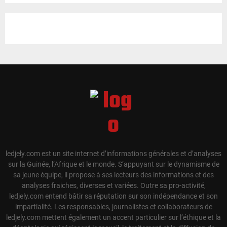
ledjely.com est un site internet d’informations générales et d’analyses
sur la Guinée, l’Afrique et le monde. S’appuyant sur le dynamisme de
sa jeune équipe, il propose à ses lecteurs des informations et des
analyses fraiches, diverses et variées. Outre sa pro-activité,
ledjely.com entend bâtir sa réputation sur son indépendance et son
impartialité. Les responsables, journalistes et collaborateurs de
ledjely.com mettent également un accent particulier sur l’éthique et la