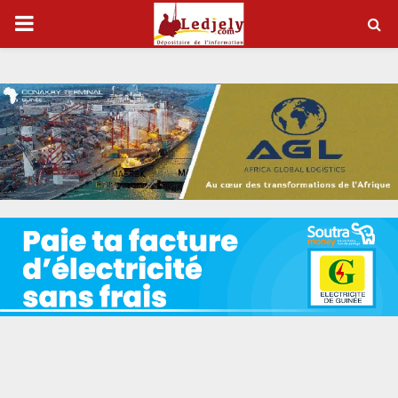
P
R
I
M
A
R
Y
M