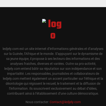
ledjely.com est un site internet d’informations générales et d’analyses
sur la Guinée, l’Afrique et le monde. S’appuyant sur le dynamisme de
sa jeune équipe, il propose à ses lecteurs des informations et des
analyses fraiches, diverses et variées. Outre sa pro-activité,
ledjely.com entend bâtir sa réputation sur son indépendance et son
impartialité. Les responsables, journalistes et collaborateurs de
ledjely.com mettent également un accent particulier sur l’éthique et la
déontologie qui régissent le recueil, le traitement et la diffusion de
l’information. Ils souscrivent exclusivement au débat d’idées,
contribuant ainsi à l’établissement d’une culture démocratique.
Nous contacter:
Contact@ledjely.com