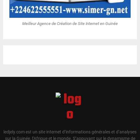
Meilleur Agence de Création de Site Internet en Guinée
ledjely.com est un site internet d’informations générales et d’analyses
sur la Guinée, l’Afrique et le monde. S’appuyant sur le dynamisme de