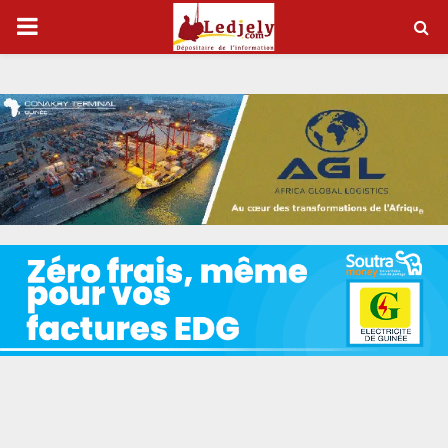
P
R
I
M
A
R
Y
M