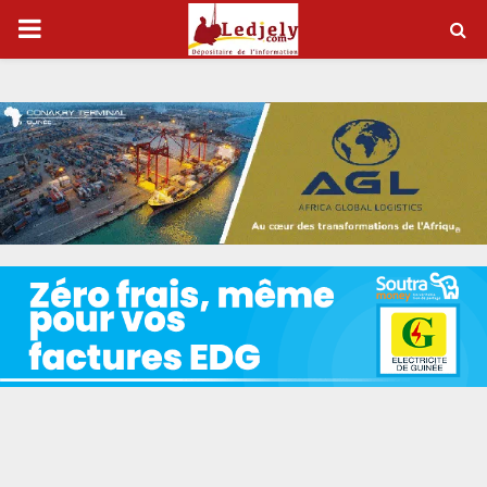
P
R
I
M
A
R
Y
M