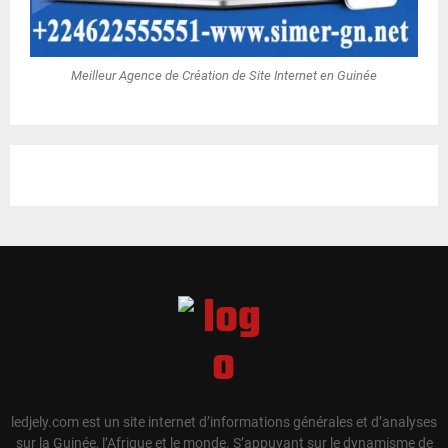
Meilleur Agence de Création de Site Internet en Guinée
ledjely.com est un site internet d’informations générales et d’analyses
sur la Guinée, l’Afrique et le monde. S’appuyant sur le dynamisme de