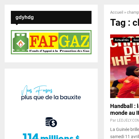
Accueil
»
champ
gdyhdg
Tag : 
Actualités
Soc
Handball :
monde au I
Par
LEDJELY.CO
La Guinée brill
samedi 11 avri