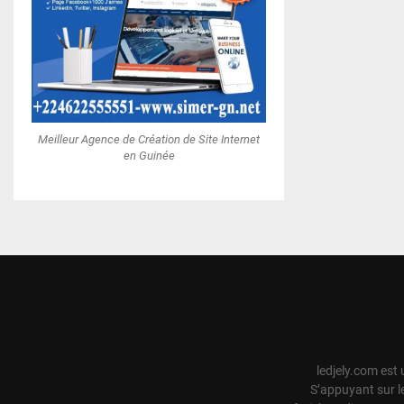
Meilleur Agence de Création de Site Internet
en Guinée
ledjely.com est 
S’appuyant sur l