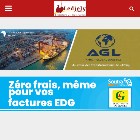
P
R
I
M
A
R
Y
M