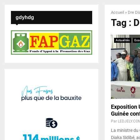
Accueil
»
Dre Di
gdyhdg
Tag : 
Actualités
Eco
Exposition 
Guinée conf
Par
LEDJELY.CO
La ministre du 
Diaka Sidibé, 