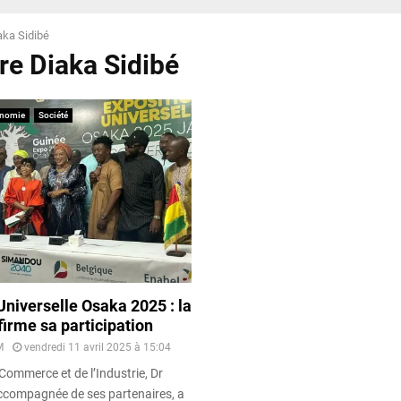
aka Sidibé
Dre Diaka Sidibé
nomie
Société
Universelle Osaka 2025 : la
irme sa participation
M
vendredi 11 avril 2025 à 15:04
Commerce et de l’Industrie, Dr
accompagnée de ses partenaires, a