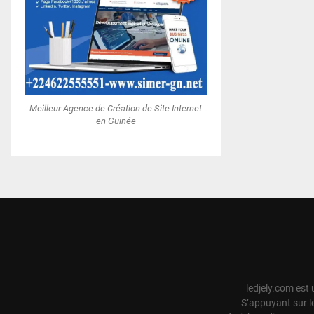
Meilleur Agence de Création de Site Internet
en Guinée
ledjely.com est 
S’appuyant sur l