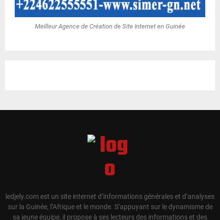
Meilleur Agence de Création de Site Internet en Guinée
ledjely.com est un site internet d’informations générales et d’analyses
sur la Guinée, l’Afrique et le monde. S’appuyant sur le dynamisme de
sa jeune équipe, il propose à ses lecteurs des informations et des