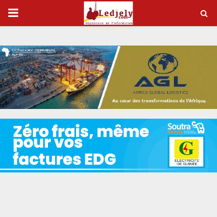
P
R
I
M
A
R
Y
M