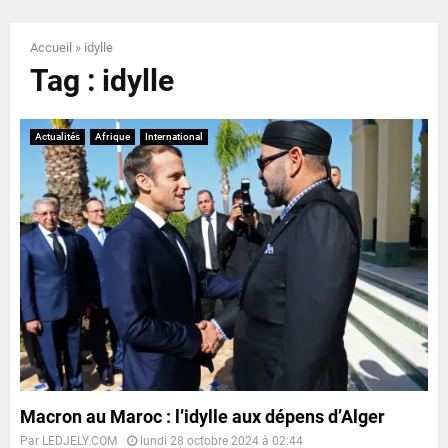
E
Accueil
»
idylle
N
Tag : idylle
U
Actualités
Afrique
International
Macron au Maroc : l’idylle aux dépens d’Alger
Par
LEDJELY.COM
lundi 28 octobre 2024 à 02:44