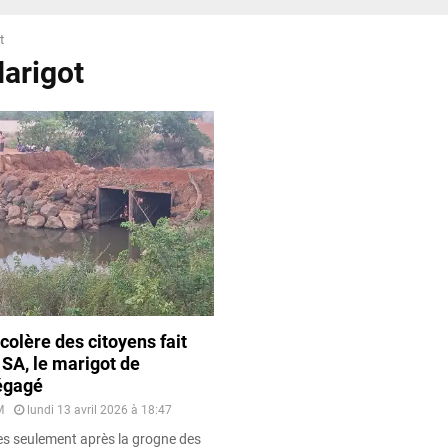
t
Marigot
 colère des citoyens fait
r SA, le marigot de
égagé
M
lundi 13 avril 2026 à 18:47
s seulement après la grogne des