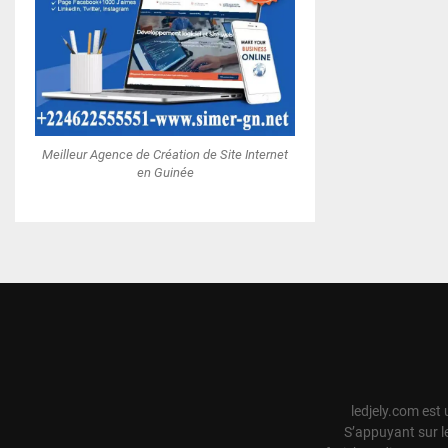
Meilleur Agence de Création de Site Internet
en Guinée
ledjely.com est 
S’appuyant sur l