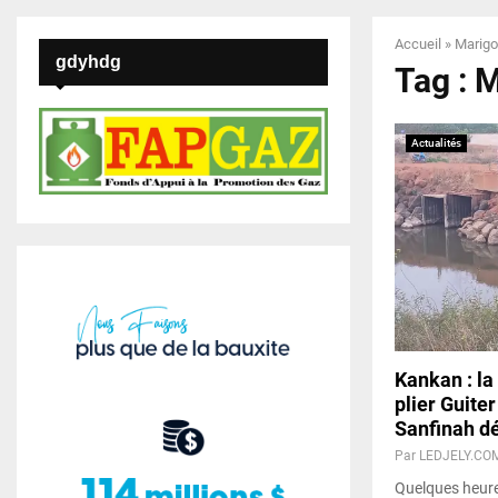
Accueil
»
Marigo
gdyhdg
Tag : 
Actualités
Kankan : la
plier Guite
Sanfinah d
Par
LEDJELY.CO
Quelques heure