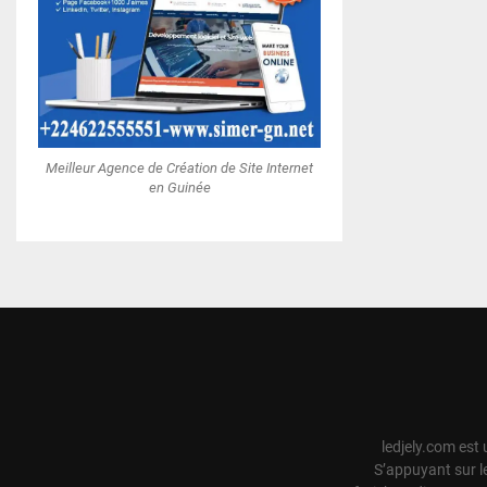
Meilleur Agence de Création de Site Internet
en Guinée
ledjely.com est 
S’appuyant sur l