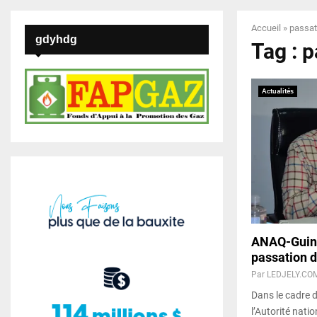
Accueil
»
passat
gdyhdg
Tag : 
Actualités
ANAQ-Guiné
passation 
Par
LEDJELY.CO
Dans le cadre 
l’Autorité nati