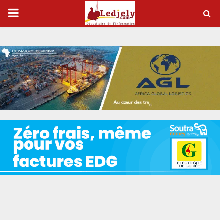
P
R
I
M
A
R
Y
M