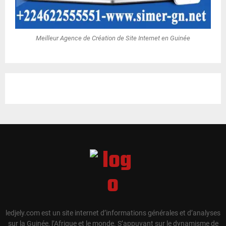
Meilleur Agence de Création de Site Internet en Guinée
ledjely.com est un site internet d’informations générales et d’analyses
sur la Guinée, l’Afrique et le monde. S’appuyant sur le dynamisme de