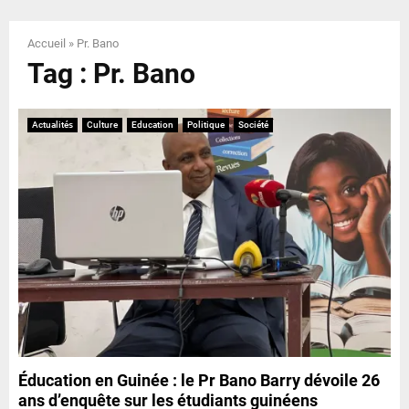
E
Accueil
»
Pr. Bano
N
Tag : Pr. Bano
U
Actualités
Culture
Education
Politique
Société
Éducation en Guinée : le Pr Bano Barry dévoile 26
ans d’enquête sur les étudiants guinéens