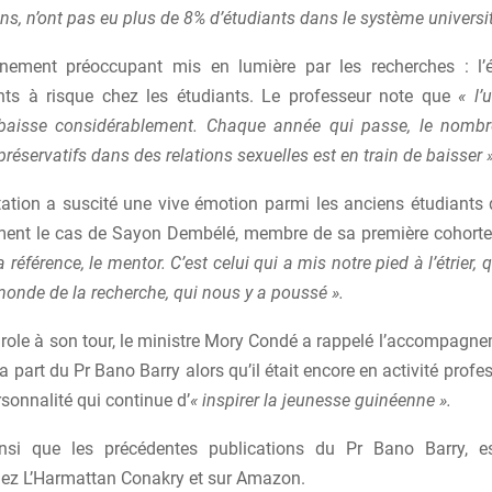
s, n’ont pas eu plus de 8% d’étudiants dans le système universit
nement préoccupant mis en lumière par les recherches : l’
s à risque chez les étudiants. Le professeur note que
« l’u
 baisse considérablement. Chaque année qui passe, le nombr
 préservatifs dans des relations sexuelles est en train de baisser »
tation a suscité une vive émotion parmi les anciens étudiants 
ent le cas de Sayon Dembélé, membre de sa première cohorte
a référence, le mentor. C’est celui qui a mis notre pied à l’étrier, 
monde de la recherche, qui nous y a poussé ».
role à son tour, le ministre Mory Condé a rappelé l’accompagne
a part du Pr Bano Barry alors qu’il était encore en activité profes
sonnalité qui continue d’
« inspirer la jeunesse guinéenne ».
ainsi que les précédentes publications du Pr Bano Barry, e
hez L’Harmattan Conakry et sur Amazon.