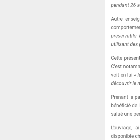
pendant 26 an
Autre enseig
comportement
préservatifs
utilisant des
Cette présen
C’est notamm
voit en lui
« l
découvrir le 
Prenant la pa
bénéficié de l
salué une per
L’ouvrage, 
disponible c