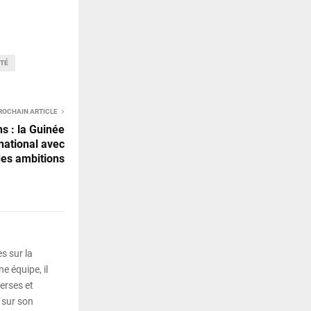
ETÉ
ROCHAIN ARTICLE
s : la Guinée
rnational avec
es ambitions
s sur la
e équipe, il
erses et
 sur son