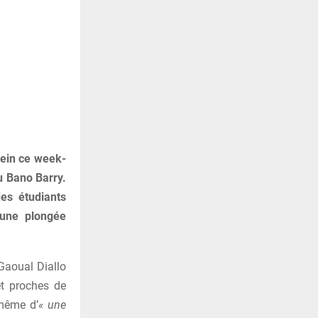
lein ce week-
u Bano Barry.
des étudiants
 une plongée
Gaoual Diallo
et proches de
-même d’
« une