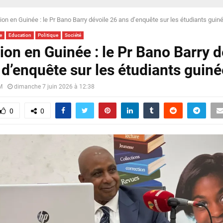
ion en Guinée : le Pr Bano Barry dévoile 26 ans d’enquête sur les étudiants guin
e
Education
Politique
Société
ion en Guinée : le Pr Bano Barry d
 d’enquête sur les étudiants guin
M
dimanche 7 juin 2026 à 12:38
0
0