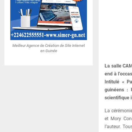
Meilleur Agence de Création de Site Internet
en Guinée
La salle CAM
end à l’occa
Intitulé « P
guinéens : 
scientifique 
La cérémonie
et Mory Cond
l’auteur. Tou