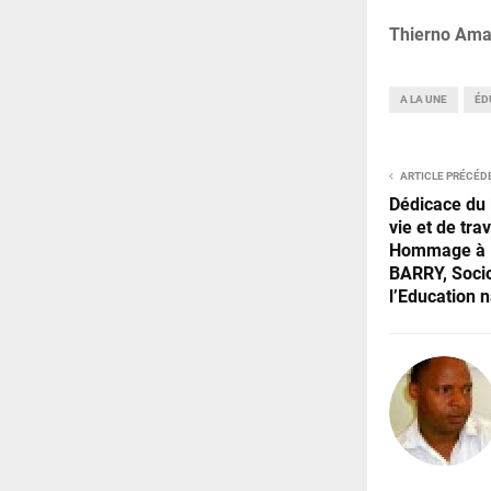
Thierno Ama
A LA UNE
ÉD
ARTICLE PRÉCÉD
Dédicace du l
vie et de tra
Hommage à 
BARRY, Socio
l’Education n