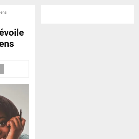
éens
évoile
éens