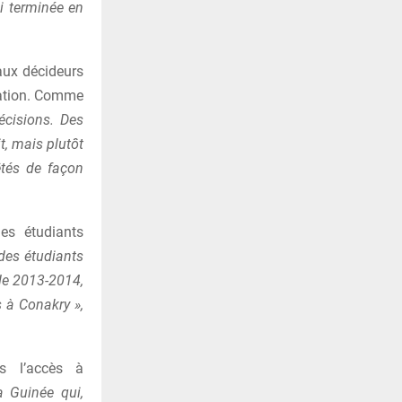
i terminée en
 aux décideurs
cation. Comme
écisions. Des
t, mais plutôt
êtés de façon
es étudiants
 des étudiants
 de 2013-2014,
s à Conakry »,
ns l’accès à
a Guinée qui,