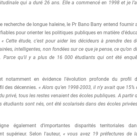
itudinale qui a duré 26 ans. Elle a commencé en 1998 et je l’a
te recherche de longue haleine, le Pr Bano Barry entend fournir
fiables pour orienter les politiques publiques en matière d’édu
« Cette étude, c’est pour aider les décideurs à prendre des d
airées, intelligentes, non fondées sur ce que je pense, ce qu’on di
s. Parce qu’il y a plus de 16 000 étudiants qui ont été enqu
et notamment en évidence l’évolution profonde du profil d
fil des décennies.
« Alors qu’en 1998-2003, il n’y avait que 15%
du privé, tous les restes venaient des écoles publiques. A partir
es étudiants sont nés, ont été scolarisés dans des écoles privée
ligne également d’importantes disparités territoriales da
nt supérieur. Selon l’auteur,
« vous avez 19 préfectures de l