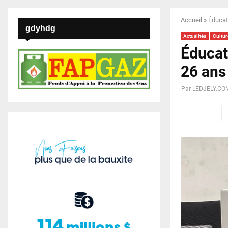
Accueil
»
Éducat
gdyhdg
Actualités
Cultur
Éducat
26 ans
Par
LEDJELY.CO