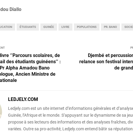
dou Diallo
UCATION
ÉTUDIANTS
GUINÉE
LIVRE
POPULATIONS
PR. BANO
SOCI
ENT
P
ivre ‘’Parcours scolaires, de
Djembé et percussion
vail des étudiants guinéens’’ :
relance son festival inte
Pr Alpha Amadou Bano
de grand
logue, Ancien Ministre de
ationale
LEDJELY.COM
Ledjely.com est un site internet d’informations générales et d’analyse
Guinée, l’Afrique et le monde. S’appuyant sur le dynamisme de sa jeun
propose à ses lecteurs des informations et des analyses fraîches, div
variées. Outre sa pro-activité, Ledjely.com entend bâtir sa réputation