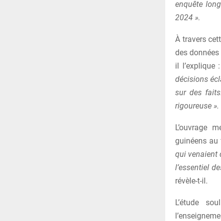
enquête long
2024 ».
À travers cet
des données 
il l’explique :
décisions écl
sur des fait
rigoureuse ».
L’ouvrage m
guinéens au 
qui venaient 
l’essentiel d
révèle-t-il.
L’étude sou
l’enseigneme