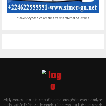
Meilleur Agence de Création de Site Internet en Guinée
ledjely.com est un site internet d’informations générales et d’analyses
sur la Guinée, l’Afrique et le monde. S’appuyant sur le dynamisme de