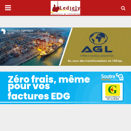
P
R
I
M
A
R
Y
M