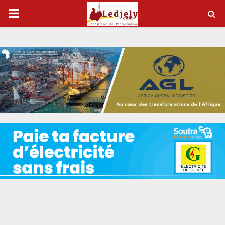
P
R
I
M
A
R
Y
M