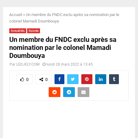
E
Accueil
»
Un membre du FNDC exclu après sa nomination par le
N
colonel Mamadi Doumbouya
Actualités
Guinée
U
Un membre du FNDC exclu après sa
nomination par le colonel Mamadi
Doumbouya
Par
LEDJELY.COM
lundi 28 mars 2022 à 13:45
0
0