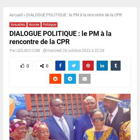
E
Accueil
»
DIALOGUE POLITIQUE : le PM à la rencontre de la CPR
N
Actualités
Guinée
Politique
DIALOGUE POLITIQUE : le PM à la
U
rencontre de la CPR
Par
LEDJELY.COM
mercredi 26 octobre 2022 à 22:28
0
0