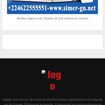
Meilleur Agence de Création de Site Internet en Guinée
ledjely.com est un site internet d’informations générales et d’analyses
sur la Guinée, l’Afrique et le monde. S’appuyant sur le dynamisme de