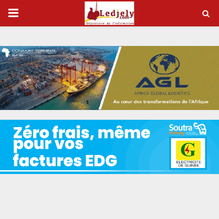
P
R
I
M
A
R
Y
M