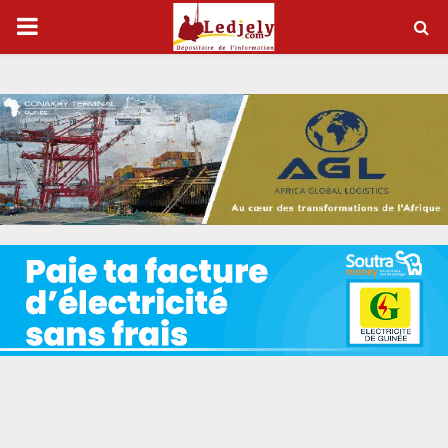
P
R
I
M
A
R
Y
M