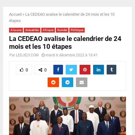
E
Accueil
»
La CEDEAO avalise le calendrier de 24 mois et les 10
N
étapes
A la une
Actualités
Afrique
Guinée
Politique
U
La CEDEAO avalise le calendrier de 24
mois et les 10 étapes
Par
LEDJELY.COM
mardi 6 décembre 2022 à 16:41
0
0