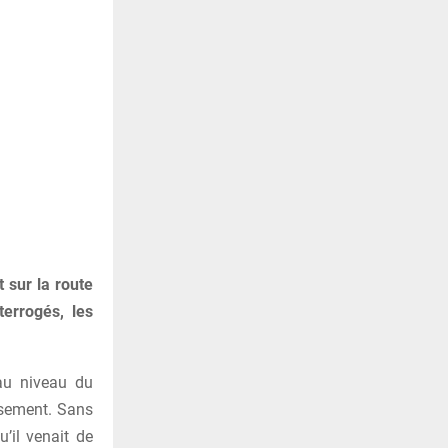
 sur la route
errogés, les
 au niveau du
ssement. Sans
’il venait de