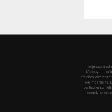
ledjely.com est 
S’appuyant sur l
fraiches, diverses e
son impartialité. 
particulier sur l’ét
souscrivent exclu