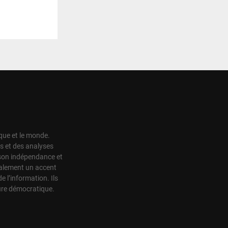
ique et le monde.
s et des analyses
r son indépendance et
également un accent
de l’information. Ils
ture démocratique.