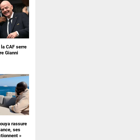
: la CAF serre
re Gianni
uya rassure
vance, ses
ctionnent »