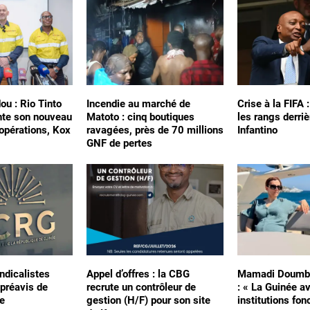
ou : Rio Tinto
Incendie au marché de
Crise à la FIFA 
nte son nouveau
Matoto : cinq boutiques
les rangs derriè
 opérations, Kox
ravagées, près de 70 millions
Infantino
GNF de pertes
ndicalistes
Appel d’offres : la CBG
Mamadi Doumbo
préavis de
recrute un contrôleur de
: « La Guinée a
e
gestion (H/F) pour son site
institutions fon