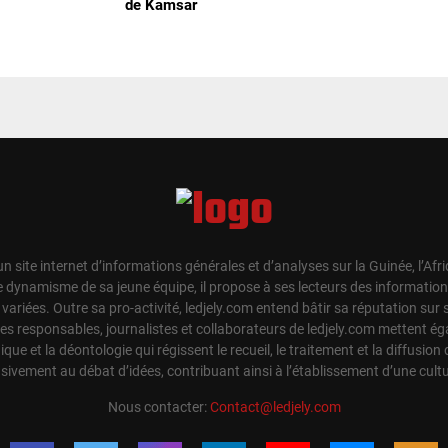
de Kamsar
un site internet d’informations générales et d’analyses sur la Guinée, l’Afr
e dynamisme de sa jeune équipe, il propose à ses lecteurs des information
t variées. Outre sa pro-activité, ledjely.com entend bâtir sa réputation su
Les responsables, journalistes et collaborateurs de ledjely.com mettent 
hique et la déontologie qui régissent le recueil, le traitement et la diffusion 
sivement au débat d’idées, contribuant ainsi à l’établissement d’une cul
Nous contacter:
Contact@ledjely.com