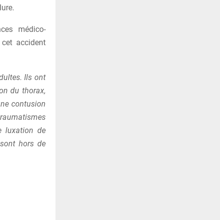
lure.
nces médico-
 cet accident
ultes. Ils ont
on du thorax,
une contusion
traumatismes
e luxation de
 sont hors de