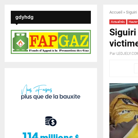
Accueil
»
Siguiri
gdyhdg
Actualités
Haute
Siguiri
victim
Par
LEDJELY.CO