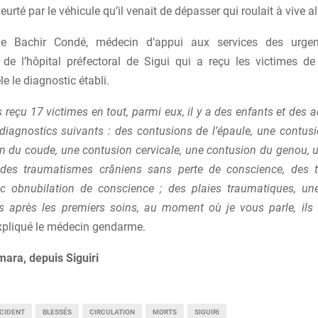
 heurté par le véhicule qu’il venait de dépasser qui roulait à vive al
e Bachir Condé, médecin d’appui aux services des urge
s de l’hôpital préfectoral de Sigui qui a reçu les victimes de
le le diagnostic établi.
reçu 17 victimes en tout, parmi eux, il y a des enfants et des ad
 diagnostics suivants : des contusions de l’épaule, une contusi
n du coude, une contusion cervicale, une contusion du genou, 
 des traumatismes crâniens sans perte de conscience, des 
c obnubilation de conscience ; des plaies traumatiques, un
s après les premiers soins, au moment où je vous parle, ils
xpliqué le médecin gendarme.
ara, depuis Siguiri
CIDENT
BLESSÉS
CIRCULATION
MORTS
SIGUIRI