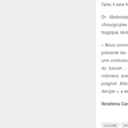
faire, il sera
Dr Abdoulay
chirurgicale
tragique, révè
« Nous avons 
présenté les
une contusio
du bassin ;
crâniens ave
poignet. Mai
danger »,
a e
Ibrahima Cam
A LA UNE
AC