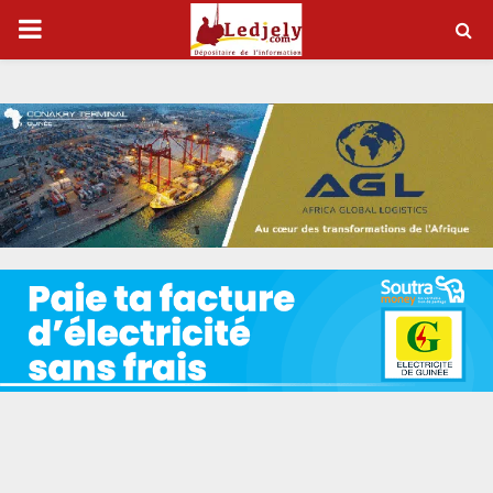
P
R
I
M
A
R
Y
M