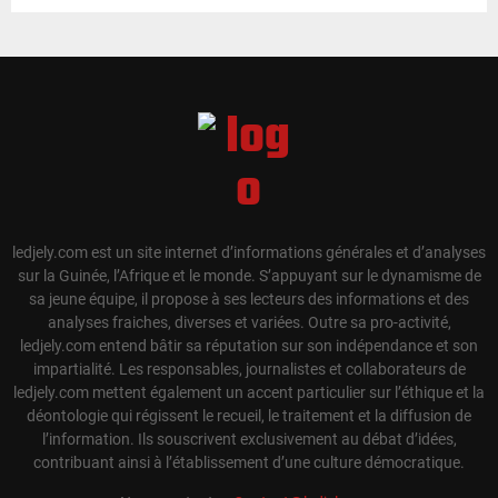
ledjely.com est un site internet d’informations générales et d’analyses
sur la Guinée, l’Afrique et le monde. S’appuyant sur le dynamisme de
sa jeune équipe, il propose à ses lecteurs des informations et des
analyses fraiches, diverses et variées. Outre sa pro-activité,
ledjely.com entend bâtir sa réputation sur son indépendance et son
impartialité. Les responsables, journalistes et collaborateurs de
ledjely.com mettent également un accent particulier sur l’éthique et la
déontologie qui régissent le recueil, le traitement et la diffusion de
l’information. Ils souscrivent exclusivement au débat d’idées,
contribuant ainsi à l’établissement d’une culture démocratique.