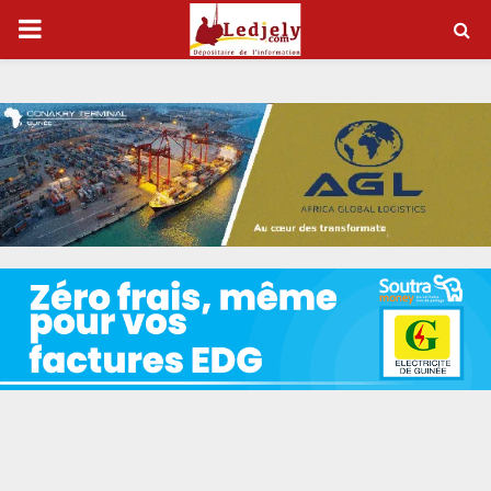
P
R
I
M
A
R
Y
M