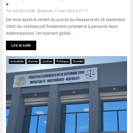
»
Par
LEDJELY.COM
samedi 17 mai 2025 à 07:17
Dix mois après le verdict du procès du massacre du 28 septembre
2009, les victimes ont finalement commencé à percevoir leurs
indemnisations. Un montant global...
Lire la suite
Actualités
Guinée
Justice
Politique
Société