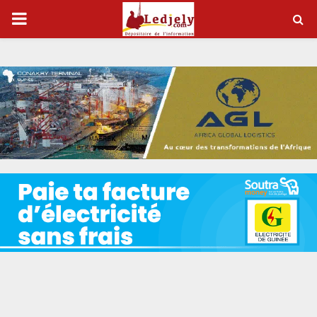
P
R
I
M
A
R
Y
M