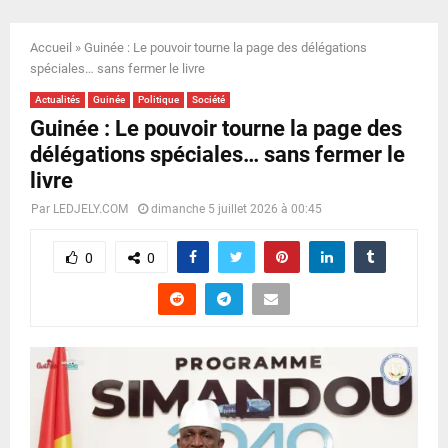
E
Accueil
»
Guinée : Le pouvoir tourne la page des délégations
N
spéciales… sans fermer le livre
Actualités
Guinée
Politique
Société
U
Guinée : Le pouvoir tourne la page des
délégations spéciales… sans fermer le
livre
Par
LEDJELY.COM
dimanche 5 juillet 2026 à 00:45
0
0