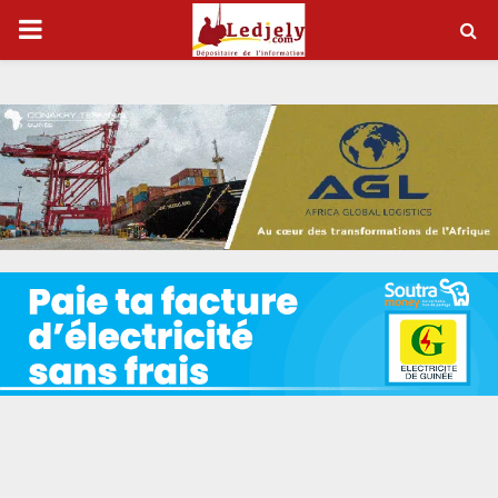
P
R
I
M
A
R
Y
M