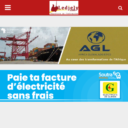
P
R
I
M
A
R
Y
M