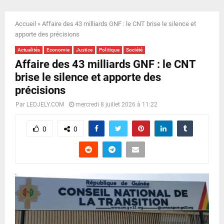
E
Accueil
»
Affaire des 43 milliards GNF : le CNT brise le silence et
N
apporte des précisions
Actualités
Economie
Justice
Politique
Société
U
Affaire des 43 milliards GNF : le CNT
brise le silence et apporte des
précisions
Par
LEDJELY.COM
mercredi 8 juillet 2026 à 11:22
0
0