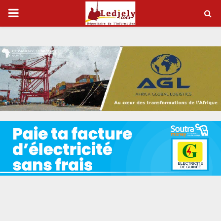
P
R
I
M
A
R
Y
M