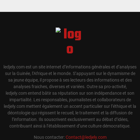
ledjely.com est un site internet d’informations générales et d’analyses
sur la Guinée, l’Afrique et le monde. S’appuyant sur le dynamisme de
sa jeune équipe, il propose à ses lecteurs des informations et des
analyses fraiches, diverses et variées. Outre sa pro-activité,
ledjely.com entend bâtir sa réputation sur son indépendance et son
impartialité. Les responsables, journalistes et collaborateurs de
ledjely.com mettent également un accent particulier sur l’éthique et la
déontologie qui régissent le recueil, le traitement et la diffusion de
l’information. Ils souscrivent exclusivement au débat d’idées,
contribuant ainsi à l’établissement d’une culture démocratique.
Nous contacter:
Contact@ledjely.com