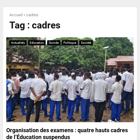
E
Accueil
»
cadres
N
Tag : cadres
U
Actualités
Education
Guinée
Politique
Société
Organisation des examens : quatre hauts cadres
de l’Éducation suspendus