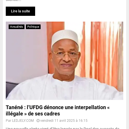
Lire la suite
Actualités
Politique
Tanéné : l’UFDG dénonce une interpellation «
illégale » de ses cadres
Par
LEDJELY.COM
vendredi 11 avril 2025 à 16:15
Une nouvelle alerte vient d’être lancée par le Pool des avocats de