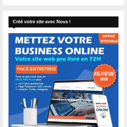
Créé votre site avec Nous !