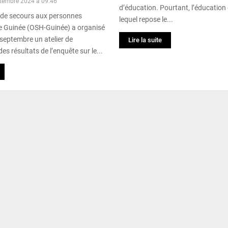
tembre 2024 à 09:46
d’éducation. Pourtant, l’éducation es
 de secours aux personnes
lequel repose le...
e Guinée (OSH-Guinée) a organisé
 septembre un atelier de
Lire la suite
es résultats de l’enquête sur le...