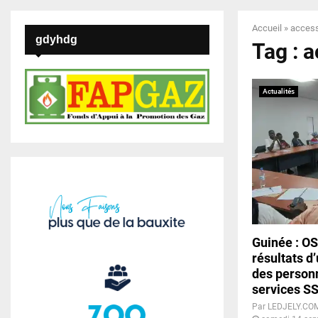
Accueil
»
accessi
gdyhdg
Tag : a
Actualités
Guinée : OS
résultats d
des person
services S
Par
LEDJELY.CO