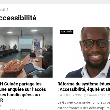
bilité
ccessibilité
Actualités
H Guinée partage les
Réforme du système éduca
’une enquête sur l’accès
: Accessibilité, équité et s
nes handicapées aux
Par
LEDJELY.COM
samedi 27 avril 
SR
La Guinée, comme de nombreux pay
M
est confrontée à des défis majeurs