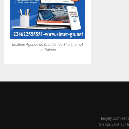
Meilleur Agence de Création de Site Internet
en Guinée
ledjely.com est 
S’appuyant sur l