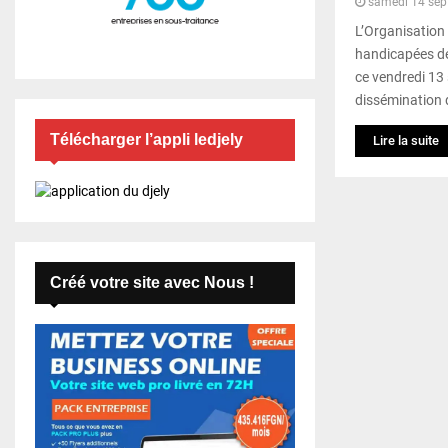
samedi 14 sep
L’Organisation
handicapées d
ce vendredi 13
dissémination d
Télécharger l’appli ledjely
Lire la suite
Créé votre site avec Nous !