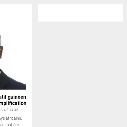
tif guinéen
implification
2024 à 14:45
s africains,
 en matière