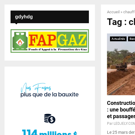
Accueil
»
chauff
gdyhdg
Tag : 
Actualités
Bas
Constructio
: une bouff
et passage
Par
LEDJELY.CO
Le 25 mars der