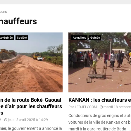
eurs
chauffeurs
se-Guinée
Société
Actualités
Guinée
n de la route Boké-Gaoual
KANKAN : les chauffeurs e
ée d’air pour les chauffeurs
Par
LEDJELY.COM
mardi 18 octobre
rs
Conducteurs de gros engins et aut
M
jeudi 3 avril 2025 à 14:29
voitures de la ville de Kankan ont b
nier, le gouvernement a annoncé la
mardi à la gare-routière de Bada....