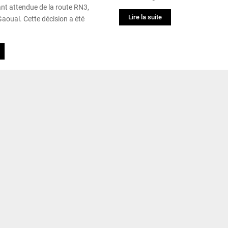
ant attendue de la route RN3,
Lire la suite
Gaoual. Cette décision a été