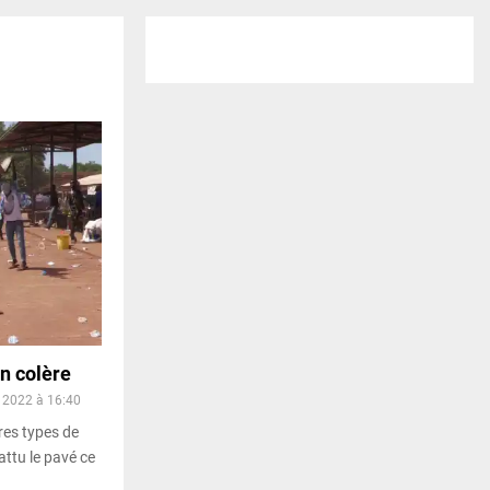
n colère
 2022 à 16:40
res types de
attu le pavé ce