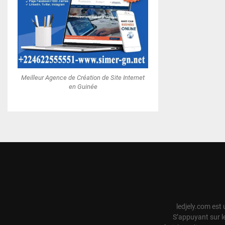
Meilleur Agence de Création de Site Internet
en Guinée
ledjely.com est 
S’appuyant sur l