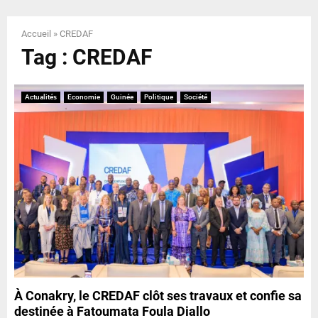
E
Accueil
»
CREDAF
N
Tag : CREDAF
U
Actualités
Economie
Guinée
Politique
Société
À Conakry, le CREDAF clôt ses travaux et confie sa
destinée à Fatoumata Foula Diallo