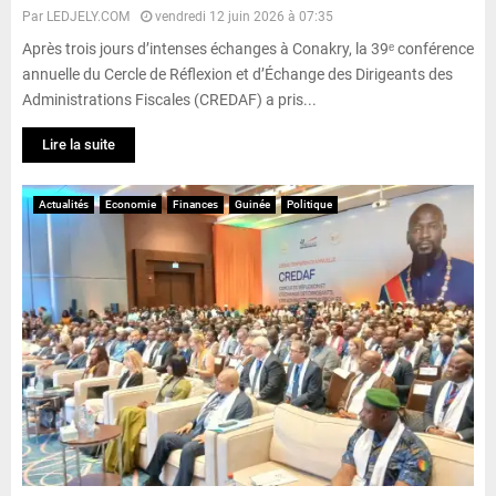
Par
LEDJELY.COM
vendredi 12 juin 2026 à 07:35
Après trois jours d’intenses échanges à Conakry, la 39ᵉ conférence
annuelle du Cercle de Réflexion et d’Échange des Dirigeants des
Administrations Fiscales (CREDAF) a pris...
Lire la suite
Actualités
Economie
Finances
Guinée
Politique