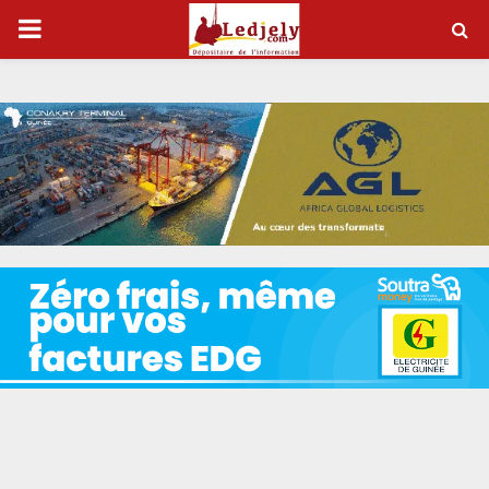
P
R
I
M
A
R
Y
M