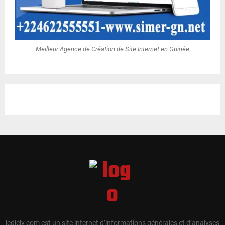
Meilleur Agence de Création de Site Internet en Guinée
ledjely.com est un site internet d’informations générales et d’analyses