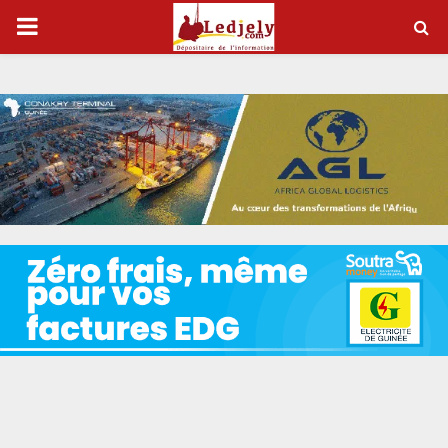
P
R
I
M
A
R
Y
M