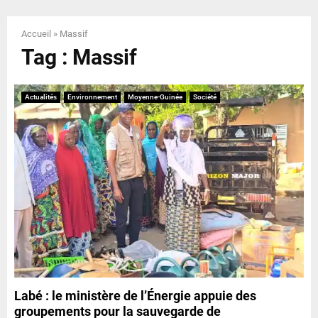
E
Accueil
»
Massif
N
Tag : Massif
U
Actualités
Environnement
Moyenne-Guinée
Société
Labé : le ministère de l’Énergie appuie des
groupements pour la sauvegarde de