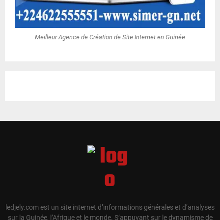
Meilleur Agence de Création de Site Internet en Guinée
ledjely.com est un site internet d’informations générales et d’analyses
sur la Guinée, l’Afrique et le monde. S’appuyant sur le dynamisme de