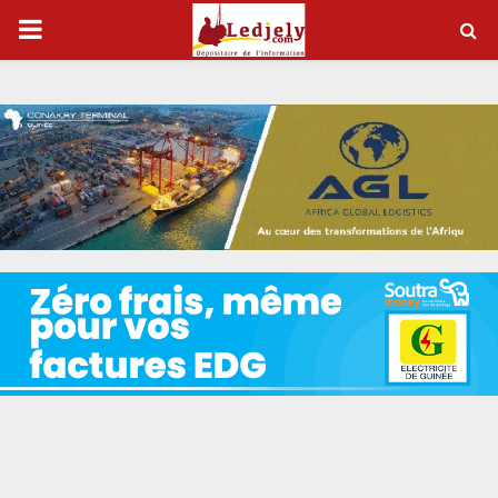
P
R
I
M
A
R
Y
M