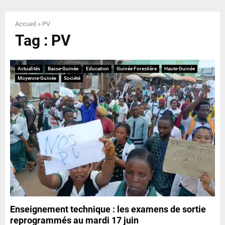
E
Accueil
»
PV
N
Tag : PV
U
Actualités
Basse-Guinée
Education
Guinée Forestière
Haute-Guinée
Moyenne-Guinée
Société
Enseignement technique : les examens de sortie
reprogrammés au mardi 17 juin