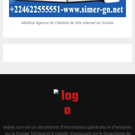
Meilleur Agence de Création de Site Internet en Guinée
ledjely.com est un site internet d’informations générales et d’analyses
sur la Guinée, l’Afrique et le monde. S’appuyant sur le dynamisme de