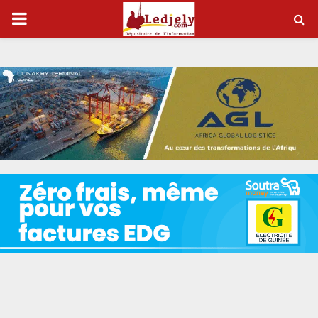
P
R
I
M
A
R
Y
M