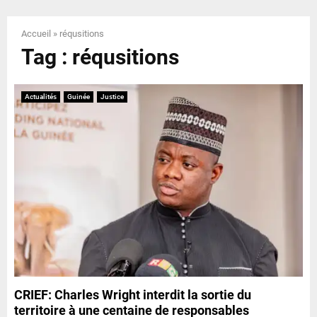
E
Accueil
»
réqusitions
N
Tag : réqusitions
U
Actualités
Guinée
Justice
CRIEF: Charles Wright interdit la sortie du
territoire à une centaine de responsables