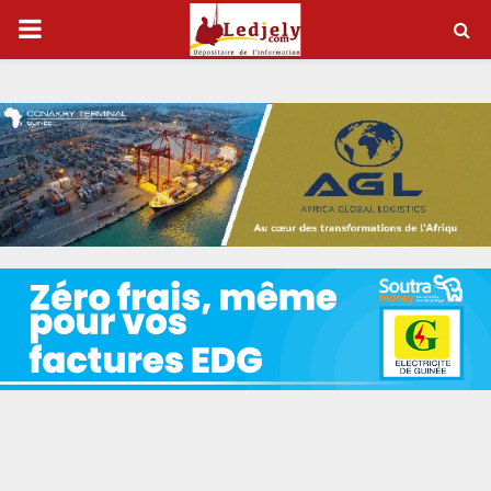
P
R
I
M
A
R
Y
M