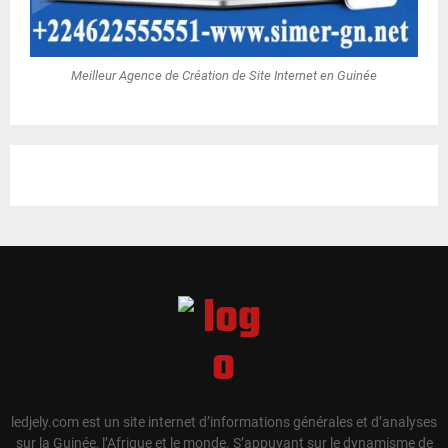
Meilleur Agence de Création de Site Internet en Guinée
ledjely.com est un site internet d’informations générales et d’analyses
sur la Guinée, l’Afrique et le monde. S’appuyant sur le dynamisme de