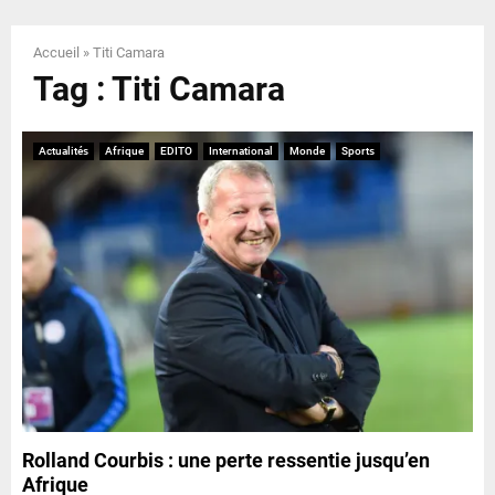
E
Accueil
»
Titi Camara
N
Tag : Titi Camara
U
Actualités
Afrique
EDITO
International
Monde
Sports
Rolland Courbis : une perte ressentie jusqu’en
Afrique