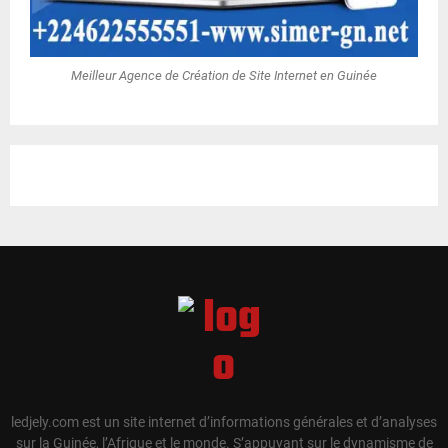
Meilleur Agence de Création de Site Internet en Guinée
ledjely.com est un site internet d’informations générales et d’analyses
sur la Guinée, l’Afrique et le monde. S’appuyant sur le dynamisme de