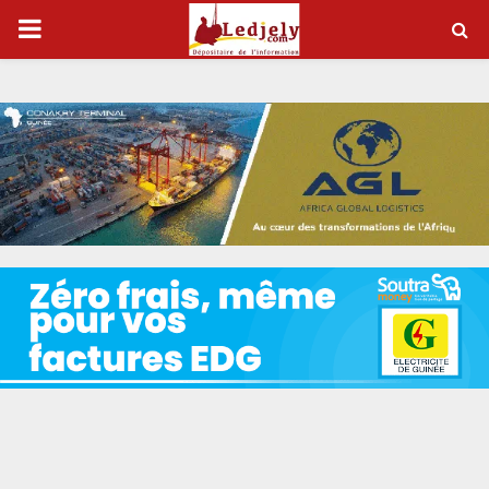
P
R
I
M
A
R
Y
M