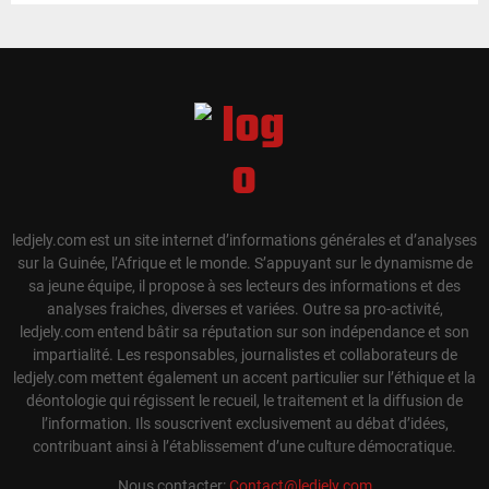
ledjely.com est un site internet d’informations générales et d’analyses
sur la Guinée, l’Afrique et le monde. S’appuyant sur le dynamisme de
sa jeune équipe, il propose à ses lecteurs des informations et des
analyses fraiches, diverses et variées. Outre sa pro-activité,
ledjely.com entend bâtir sa réputation sur son indépendance et son
impartialité. Les responsables, journalistes et collaborateurs de
ledjely.com mettent également un accent particulier sur l’éthique et la
déontologie qui régissent le recueil, le traitement et la diffusion de
l’information. Ils souscrivent exclusivement au débat d’idées,
contribuant ainsi à l’établissement d’une culture démocratique.
Nous contacter:
Contact@ledjely.com