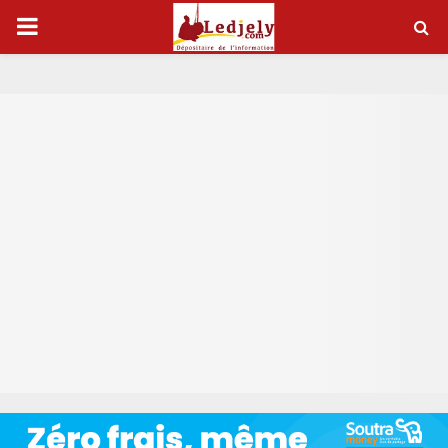
P
R
I
M
A
R
Y
M