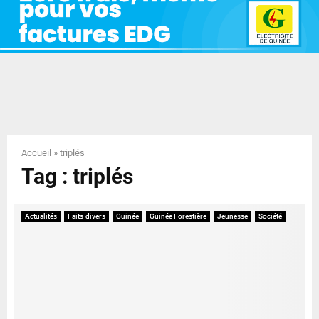
E
N
U
Accueil
»
triplés
Tag : triplés
Actualités
Faits-divers
Guinée
Guinée Forestière
Jeunesse
Société