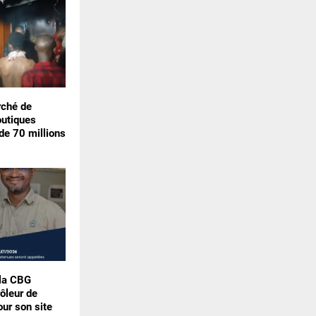
rché de
outiques
de 70 millions
 la CBG
rôleur de
our son site