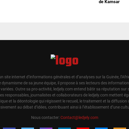
de Kamsar
un site internet d’informations générales et d’analyses sur la Guinée, l’Afr
e dynamisme de sa jeune équipe, il propose à ses lecteurs des information
t variées. Outre sa pro-activité, ledjely.com entend bâtir sa réputation su
Les responsables, journalistes et collaborateurs de ledjely.com mettent 
hique et la déontologie qui régissent le recueil, le traitement et la diffusion 
sivement au débat d’idées, contribuant ainsi à l’établissement d’une cul
Nous contacter:
Contact@ledjely.com