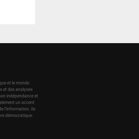
ique et le monde.
s et des analyses
r son indépendance et
également un accent
de l’information. Ils
ture démocratique.