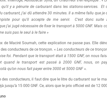
hoix. Interrogé, Aboubacar Sylla, un chauffeur s’en explique : «
L
 qu’il y a pénurie de carburant dans les stations-services. Et 
du carburant, j’ai dû attendre 30 minutes. Il a même fallu que j
iste pour qu’il accepte de me servir. C’est donc suite 
que j’ai jugé nécessaire de fixer le transport à 5000 GNF. Mais
ne suis pas le seul à le faire »
x de Maciré Soumah, cette explication ne passe pas. Elle déno
 des conducteurs de ce tronçon. «
Les conducteurs de ce tronçon
se foi. Pendant que le transport était à 1500 GNF, on nous fais
t quand le transport est passé à 2000 GNF, nous, on pay
voilà qu’on nous fait payer entre 3000 et 5000 GNF ».
 des conducteurs, il faut dire que le litre du carburant sur le ma
jà jusqu’à 15 000 GNF. Ce, alors que le prix officiel est de 12 00
ouno