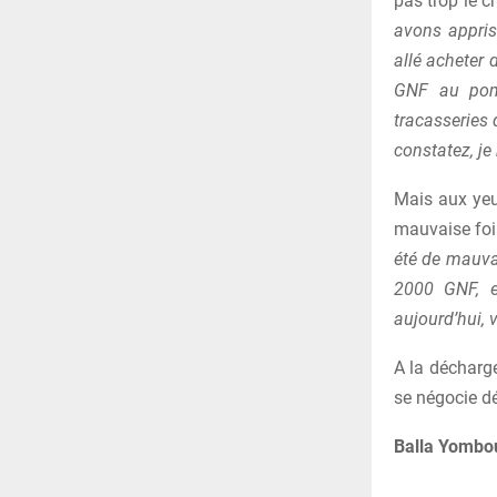
pas trop le c
avons appris
allé acheter 
GNF au pomp
tracasseries 
constatez, je 
Mais aux yeu
mauvaise foi
été de mauvai
2000 GNF, e
aujourd’hui, 
A la décharge
se négocie dé
Balla Yomb