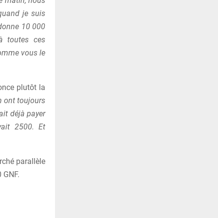
e matin, nous
quand je suis
e donne 10 000
à toutes ces
 comme vous le
nce plutôt la
 ont toujours
ait déjà payer
ait 2500. Et
rché parallèle
0 GNF.