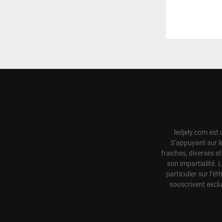
ledjely.com est 
S’appuyant sur l
fraiches, diverses e
son impartialité. 
particulier sur l’ét
souscrivent exclu