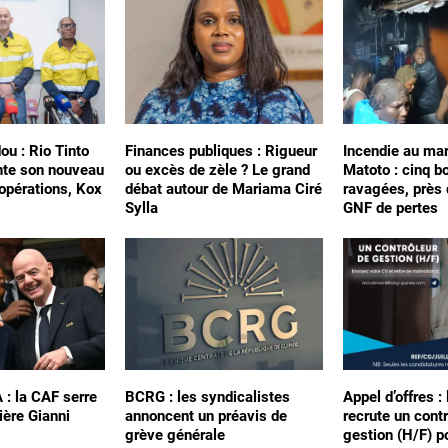
ou : Rio Tinto
Finances publiques : Rigueur
Incendie au ma
nte son nouveau
ou excès de zèle ? Le grand
Matoto : cinq b
 opérations, Kox
débat autour de Mariama Ciré
ravagées, près 
Sylla
GNF de pertes
A : la CAF serre
BCRG : les syndicalistes
Appel d’offres :
ière Gianni
annoncent un préavis de
recrute un cont
grève générale
gestion (H/F) p