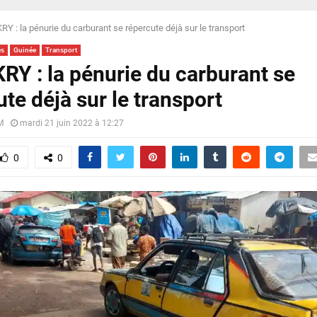
Y : la pénurie du carburant se répercute déjà sur le transport
és
Guinée
Transport
Y : la pénurie du carburant se
te déjà sur le transport
M
mardi 21 juin 2022 à 12:27
0
0