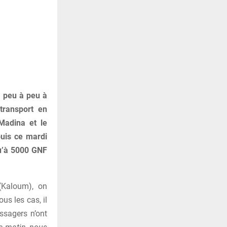
e peu à peu à
transport en
Madina et le
puis ce mardi
qu’à 5000 GNF
(Kaloum), on
us les cas, il
ssagers n’ont