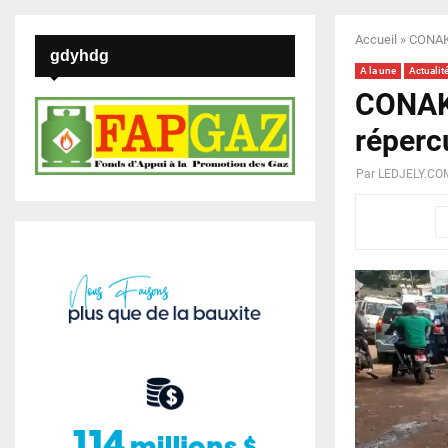
Accueil
»
CONAKR
gdyhdg
A la une
Actualit
CONAKR
répercu
Par
LEDJELY.CO